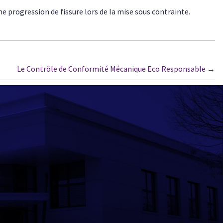
 progression de fissure lors de la mise sous contrainte.
Le Contrôle de Conformité Mécanique Eco Responsable
→