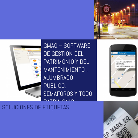
www.cofrac.fr
GMAO – SOFTWARE
Diagnóstico fotométrico de iluminancia y de luminancia de
DE GESTION DEL
las instalaciónes de alumbrado público
PATRIMONIO Y DEL
MANTENIMIENTO :
ALUMBRADO
PUBLICO,
SEMAFOROS Y TODO
PATRIMONIO
SOLUCIONES DE ETIQUETAS
URBANO
Saga : software de gestión y de
mantenimiento del alumbrado
público de la vía pública