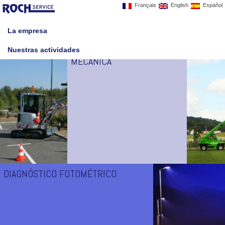
Français
English
Español
☰
La empresa
CONTROL DE CONFORMIDAD
Nuestras actividades
MECÁNICA
DIAGNÓSTICO FOTOMÉTRICO
Control de conformidad mecánica y de la
resistencia al viento de las obras del
alumbrado público y deportivo
ROCH Service está accreditado COFRAC ISO 17020 como organismo de
inspección para el control mécanico de las obras typo Alumbrado Público,
deportivo, semáforos, y jalon. Acreditación N°3-0927, disponible en