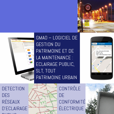
www.cofrac.fr
GMAO – LOGICIEL DE
Diagnostic photométrique d’éclairement et de luminance
GESTION DU
des installations d’éclairage public
PATRIMOINE ET DE
LA MAINTENANCE :
ECLAIRAGE PUBLIC,
SLT, TOUT
PATRIMOINE URBAIN
DETECTION
CONTRÔLE
Saga : logiciel de gestion et de
DES
DE
maintenance de l’éclairage
RÉSEAUX
CONFORMITÉ
public et de la voirie
D’ECLAIRAGE
ÉLECTRIQUE