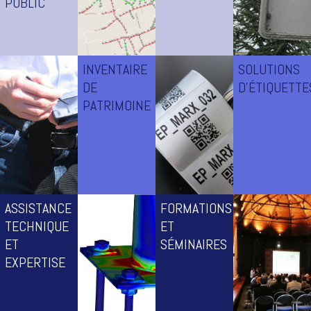
PUBLIC
INVENTAIRE
SOLUTIONS
Détection des
Contrôle de
DE
D’ÉTIQUETTE
réseaux d’Eclairage
conformité
PATRIMOINE
Public
électrique des
ouvrages
d’Eclairage Public
ASSISTANCE
FORMATIONS
Inventaire de
Solutions
TECHNIQUE
ET
patrimoine
d’étiquettes et de
ET
SÉMINAIRES
d’éclairage public
marquage pour
et de mobilier
l'éclairage public
EXPERTISE
urbain