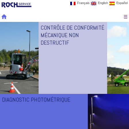
Français
English
Español
☰
CONTRÔLE DE CONFORMITÉ
MÉCANIQUE NON
DESTRUCTIF
DIAGNOSTIC PHOTOMÉTRIQUE
Contrôle de conformité mécanique et de la
tenue au vent des ouvrages d’éclairage
public et sportif
ROCH Service est accréditée COFRAC ISO 17020 en tant qu'organisme
d'inspection pour le contrôle mécanique des ouvrages type EP, sportifs, SLT
et jalonnement. Accréditation N°3-0927, portée disponible sur